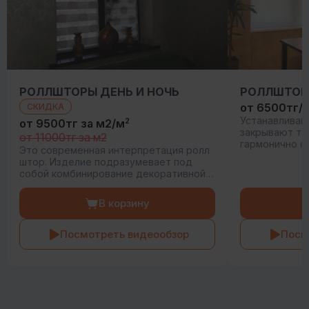
РОЛЛШТОРЫ ДЕНЬ И НОЧЬ
РОЛЛШТОР
от 6500тг/
СКИДКА
Устанавливаю
2
от 9500тг за м2/м
закрывают то
от 11000тг за м2
гармонично с
Это современная интерпретация ролл
любого стиля
штор. Изделие подразумевает под
использовани
собой комбинирование декоративной и
цветов.
прозрачной ткани, позволяя путем
смещения полос регулировать потоки
В корзину
света.
Посмотреть видеообзор
Посм