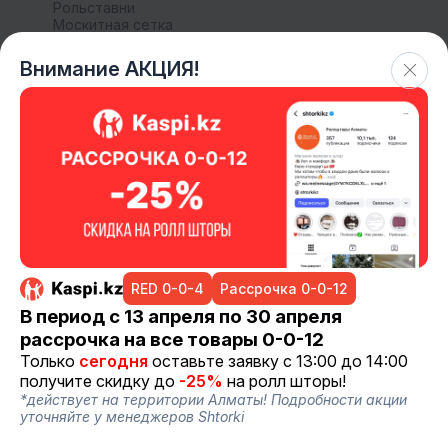
Рольставни
Москитная сетка
Внимание АКЦИЯ!
+7 (707) 740 11-11
+7 (775) 547 06-35
support@shtorki.kz
Позвоните нам или пишите для уточнения деталей.
или
Оставьте ваши данные и мы вам
RED 0-0-4
Рассрочка 0-0-12
перезвоним.
В период с 13 апреля по 30 апреля
Имя *
рассрочка на все товары 0-0-12
Только
сегодня
оставьте заявку с 13:00 до 14:00
получите скидку до
-25%
на ролл шторы!
*действует на территории Алматы! Подробности акции
Номер телефона
уточняйте у менеджеров Shtorki